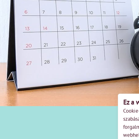
Ez a 
Cookie
szabás
forgal
webhel