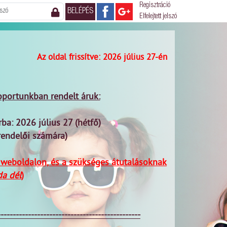
Regisztráció
Elfelejtett jelszó
Az oldal frissítve: 2026 július 27-én
oportunkban rendelt áruk:
rba: 2026 július 27 (hétfő)
rendelői számára)
 weboldalon, és a szükséges átutalásoknak
da dél
)
-----------------------------------------------