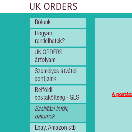
UK ORDERS
UK
ORDERS
Rólunk
Rólunk
Hogyan
Hogyan
rendelhetek?
rendelhetek?
UK ORDERS
UK
árfolyam
ORDERS
Személyes átvételi
árfolyam
pontjaink
Személyes
Belföldi
átvételi
A postáz
postaköltség - GLS
pontjaink
Szállítási infók,
Belföldi
dátumok
postaköltség
-
Ebay, Amazon stb