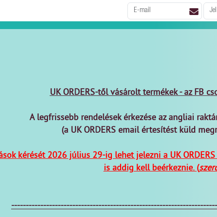
UK ORDERS-től vásárolt termékek - az FB cs
A legfrissebb rendelések érkezése az angliai raktá
(a UK ORDERS email értesítést küld meg
ások kérését 2026 július 29-ig lehet jelezni a UK ORDERS
is addig kell beérkeznie. (
szer
----------------------------------------------------------------------