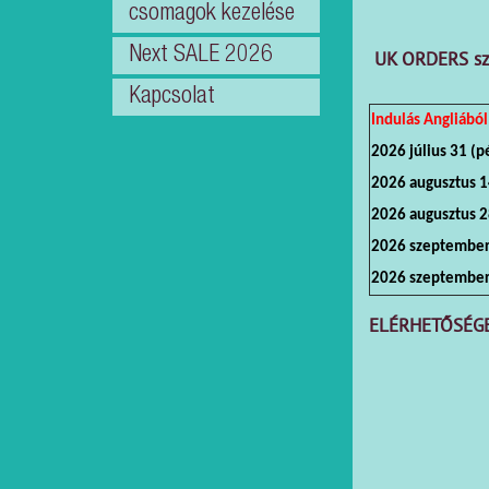
GLS
csomagok kezelése
Szállítási
Next SALE 2026
UK ORDERS szá
infók,
Kapcsolat
dátumok
Indulás Angliából
Ebay,
2026 július 31 (
Amazon
2026 augusztus 1
stb
2026 augusztus 2
csomagok
2026 szeptember
kezelése
2026 szeptember
Next
ELÉRHETŐSÉGE
SALE
2026
Kapcsolat