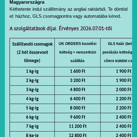
Magyarországra
Kéthetente indul szállítmány az angliai raktárból. Te döntöd 
el: házhoz, GLS csomagpontra vagy automatába kéred.
A szolgáltatások díjai. Érvényes 2026.07.01-től
UK ORDERS kezelési
GLS futár (belföl
Szállítandó csomagok
költség + nemzetközi
postázás költsége, 
(2 hét összevont
tömege)
szállítás
c
í
mre küldött cso
1 kg-ig
1 600 Ft
1 900 Ft
2 kg-ig
3 200 Ft
1 900 Ft
3 kg-ig
4 800 Ft
2 000 Ft
4 kg-ig
6 400 Ft
2 200 Ft
5 kg-ig
8 000 Ft
2 200 Ft
6 kg-ig
9 600 Ft
2 400 Ft
7 kg-ig
11 200 Ft
2 400 Ft
8 kg-ig
12 800 Ft
2 400 Ft