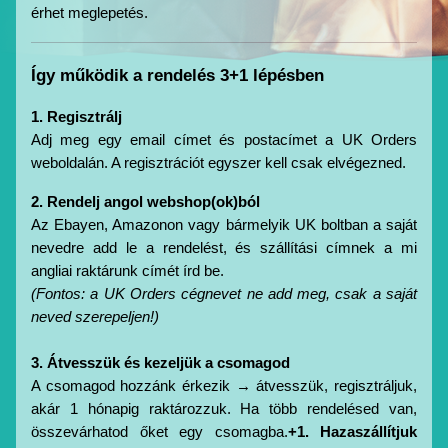
érhet meglepetés.
Így működik a rendelés 3+1 lépésben
1. Regisztrálj
Adj meg egy email címet és postacímet a UK Orders 
weboldalán. A regisztrációt egyszer kell csak elvégezned.
2. Rendelj angol webshop(ok)ból
Az Ebayen, Amazonon vagy bármelyik UK boltban a saját 
nevedre add le a rendelést, és szállítási címnek a mi 
angliai raktárunk címét írd be.
(Fontos: a UK Orders cégnevet ne add meg, csak a saját 
neved szerepeljen!)
3. Átvesszük és kezeljük a csomagod
A csomagod hozzánk érkezik → átvesszük, regisztráljuk, 
akár 1 hónapig raktározzuk. Ha több rendelésed van, 
összevárhatod őket egy csomagba.
+1. Hazaszállítjuk 