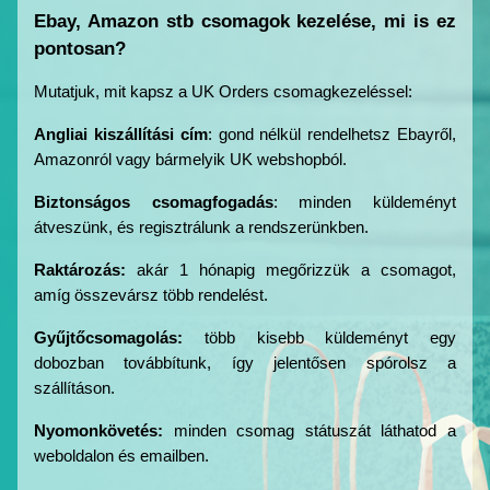
GLS
Ebay, Amazon stb csomagok kezelése, mi is ez 
Szállítási
pontosan?
infók,
Mutatjuk, mit kapsz a UK Orders csomagkezeléssel:
dátumok
Angliai kiszállítási cím
: gond nélkül rendelhetsz Ebayről, 
Ebay,
Amazonról vagy bármelyik UK webshopból.
Amazon
stb
Biztonságos csomagfogadás
: minden küldeményt 
csomagok
átveszünk, és regisztrálunk a rendszerünkben.
kezelése
Raktározás:
 akár 1 hónapig megőrizzük a csomagot, 
amíg összevársz több rendelést.
Next
SALE
Gyűjtőcsomagolás:
 több kisebb küldeményt egy 
2026
dobozban továbbítunk, így jelentősen spórolsz a 
szállításon.
Kapcsolat
Nyomonkövetés:
 minden csomag státuszát láthatod a 
weboldalon és emailben.