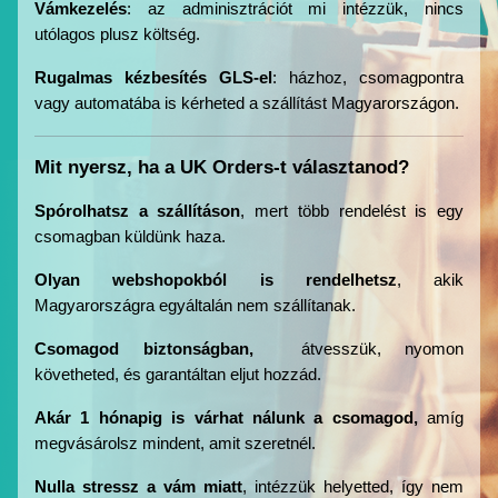
Vámkezelés
: az adminisztrációt mi intézzük, nincs 
utólagos plusz költség.
Rugalmas kézbesítés GLS-el
: házhoz, csomagpontra 
vagy automatába is kérheted a szállítást Magyarországon.
Mit nyersz, ha a UK Orders-t választanod?
Spórolhatsz a szállításon
, mert több rendelést is egy 
csomagban küldünk haza.
Olyan webshopokból is rendelhetsz
, akik 
Magyarországra egyáltalán nem szállítanak.
Csomagod biztonságban, 
 átvesszük, nyomon 
követheted, és garantáltan eljut hozzád.
Akár 1 hónapig is várhat nálunk a csomagod,
 amíg 
megvásárolsz mindent, amit szeretnél.
Nulla stressz a vám miatt
, intézzük helyetted, így nem 