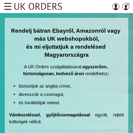
☰
UK ORDERS
UK
ORDERS
Rólunk
Rendelj bátran Ebayről, Amazonról vagy 
Hogyan
más UK webshopokból,
rendelhetek?
és mi eljuttatjuk a rendelésed 
Magyarországra
UK
ORDERS
A UK Orders szolgáltatásával 
egyszerűen, 
árfolyam
biztonságosan, kedvező áron
 rendelhetsz: 
Személyes
biztosítjuk az angliai címet, 
átvételi
átvesszük a csomagot, 
pontjaink
és továbbítjuk neked. 
Belföldi
Vámkezeléssel, gyűjtőcsomagolással
 együtt, rejtett 
postaköltség
költségek nélkül.
-