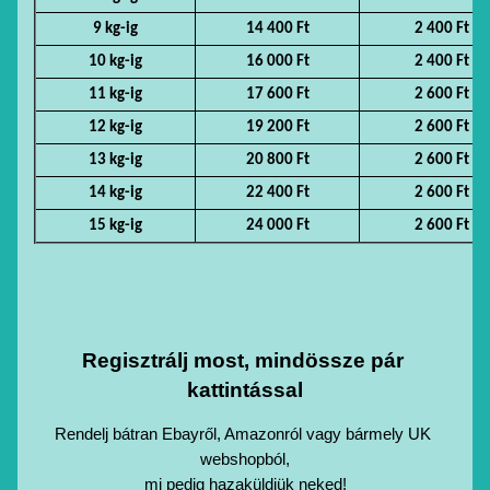
9 kg-ig
14 400 Ft
2 400 Ft
10 kg-ig
16 000 Ft
2 400 Ft
11 kg-ig
17 600 Ft
2 600 Ft
12 kg-ig
19 200 Ft
2 600 Ft
13 kg-ig
20 800 Ft
2 600 Ft
14 kg-ig
22 400 Ft
2 600 Ft
15 kg-ig
24 000 Ft
2 600 Ft
Regisztrálj most, mindössze pár 
kattintással
Rendelj bátran Ebayről, Amazonról vagy bármely UK 
webshopból,
mi pedig hazaküldjük neked!