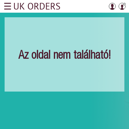
☰
UK ORDERS
UK
ORDERS
Rólunk
Hogyan
rendelhetek?
Az oldal nem található!
UK
ORDERS
árfolyam
Személyes
átvételi
pontjaink
Belföldi
postaköltség
-